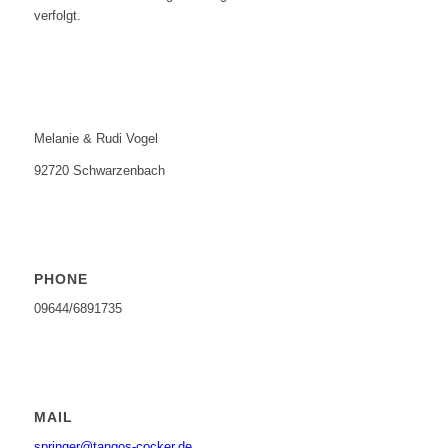
verfolgt.
Melanie & Rudi Vogel
92720 Schwarzenbach
PHONE
09644/6891735
MAIL
springer@tangos-cocker.de