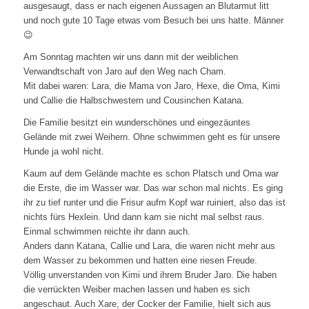
ausgesaugt, dass er nach eigenen Aussagen an Blutarmut litt
und noch gute 10 Tage etwas vom Besuch bei uns hatte. Männer
😉
Am Sonntag machten wir uns dann mit der weiblichen
Verwandtschaft von Jaro auf den Weg nach Cham.
Mit dabei waren: Lara, die Mama von Jaro, Hexe, die Oma, Kimi
und Callie die Halbschwestern und Cousinchen Katana.
Die Familie besitzt ein wunderschönes und eingezäuntes
Gelände mit zwei Weihern. Ohne schwimmen geht es für unsere
Hunde ja wohl nicht.
Kaum auf dem Gelände machte es schon Platsch und Oma war
die Erste, die im Wasser war. Das war schon mal nichts. Es ging
ihr zu tief runter und die Frisur aufm Kopf war ruiniert, also das ist
nichts fürs Hexlein. Und dann kam sie nicht mal selbst raus.
Einmal schwimmen reichte ihr dann auch.
Anders dann Katana, Callie und Lara, die waren nicht mehr aus
dem Wasser zu bekommen und hatten eine riesen Freude.
Völlig unverstanden von Kimi und ihrem Bruder Jaro. Die haben
die verrückten Weiber machen lassen und haben es sich
angeschaut. Auch Xare, der Cocker der Familie, hielt sich aus