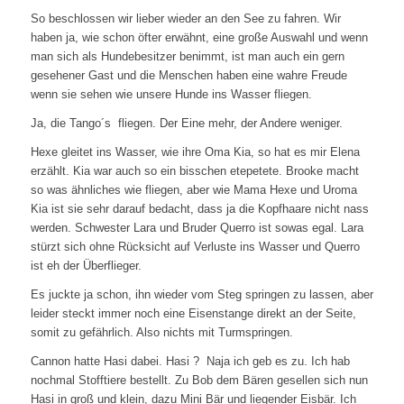
So beschlossen wir lieber wieder an den See zu fahren. Wir
haben ja, wie schon öfter erwähnt, eine große Auswahl und wenn
man sich als Hundebesitzer benimmt, ist man auch ein gern
gesehener Gast und die Menschen haben eine wahre Freude
wenn sie sehen wie unsere Hunde ins Wasser fliegen.
Ja, die Tango´s fliegen. Der Eine mehr, der Andere weniger.
Hexe gleitet ins Wasser, wie ihre Oma Kia, so hat es mir Elena
erzählt. Kia war auch so ein bisschen etepetete. Brooke macht
so was ähnliches wie fliegen, aber wie Mama Hexe und Uroma
Kia ist sie sehr darauf bedacht, dass ja die Kopfhaare nicht nass
werden. Schwester Lara und Bruder Querro ist sowas egal. Lara
stürzt sich ohne Rücksicht auf Verluste ins Wasser und Querro
ist eh der Überflieger.
Es juckte ja schon, ihn wieder vom Steg springen zu lassen, aber
leider steckt immer noch eine Eisenstange direkt an der Seite,
somit zu gefährlich. Also nichts mit Turmspringen.
Cannon hatte Hasi dabei. Hasi ? Naja ich geb es zu. Ich hab
nochmal Stofftiere bestellt. Zu Bob dem Bären gesellen sich nun
Hasi in groß und klein, dazu Mini Bär und liegender Eisbär. Ich