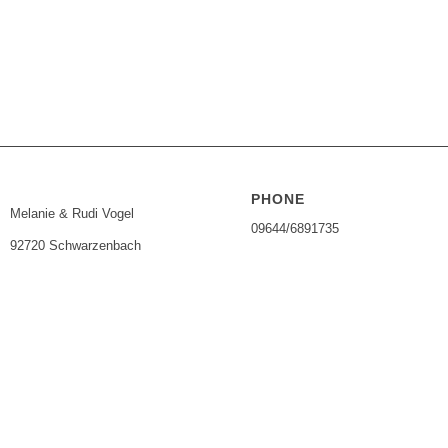
PHONE
Melanie & Rudi Vogel
09644/6891735
92720 Schwarzenbach