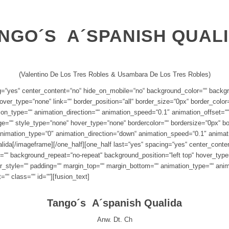
NGO´S A´SPANISH QUAL
(Valentino De Los Tres Robles & Usambara De Los Tres Robles)
ing=“yes“ center_content=“no“ hide_on_mobile=“no“ background_color=““ back
over_type=“none“ link=““ border_position=“all“ border_size=“0px“ border_color
on_type=““ animation_direction=““ animation_speed=“0.1″ animation_offset=““
age=““ style_type=“none“ hover_type=“none“ bordercolor=““ bordersize=“0px“ bo
f“ animation_type=“0″ animation_direction=“down“ animation_speed=“0.1″ anima
[/imageframe][/one_half][one_half last=“yes“ spacing=“yes“ center_cont
“ background_repeat=“no-repeat“ background_position=“left top“ hover_type=“
r_style=““ padding=““ margin_top=““ margin_bottom=““ animation_type=““ anim
““ class=““ id=““][fusion_text]
Tango´s A´spanish Qualida
Anw. Dt. Ch