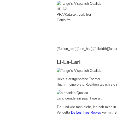
HD:A2
PRA/Katarakt:vorl. frei
Gonio:frei
[/fusion_text][/one_half][/fullwidth][fusio
Li-La-Lari
Hexe´s erstgeborene Tochter.
Huch, meine erste Reaktion als ich sie 
Lara, gerade ein paar Tage alt.
Tja, und wie man sieht, ich hab mich in
Vendetta
De Los Tres Robles
vor mir. S