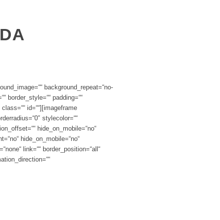
IDA
ground_image=““ background_repeat=“no-
=““ border_style=““ padding=““
 class=““ id=““][imageframe
rderradius=“0″ stylecolor=““
tion_offset=““ hide_on_mobile=“no“
ent=“no“ hide_on_mobile=“no“
none“ link=““ border_position=“all“
ation_direction=““