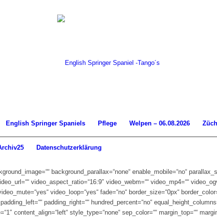
English Springer Spaniels
Pflege
Welpen – 06.08.2026
Züch
Archiv25
Datenschutzerklärung
background_image=““ background_parallax=“none“ enable_mobile=“no“ parallax
 video_url=““ video_aspect_ratio=“16:9″ video_webm=““ video_mp4=““ video_o
video_mute=“yes“ video_loop=“yes“ fade=“no“ border_size=“0px“ border_color=
padding_left=““ padding_right=““ hundred_percent=“no“ equal_height_column
e=“1″ content_align=“left“ style_type=“none“ sep_color=““ margin_top=““ margi