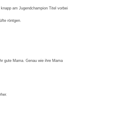
so knapp am Jugendchampion Titel vorbei
üfte röntgen.
 sehr gute Mama. Genau wie ihre Mama
rher.