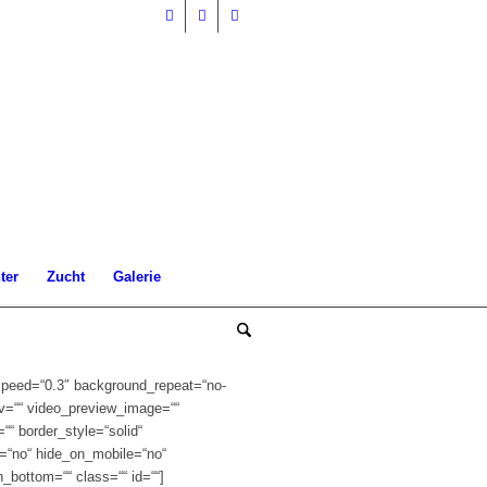
ter
Zucht
Galerie
_speed=“0.3″ background_repeat=“no-
gv=““ video_preview_image=““
““ border_style=“solid“
s=“no“ hide_on_mobile=“no“
n_bottom=““ class=““ id=““]