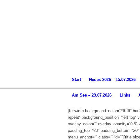
Start
Neues 2026 – 15.07.2026
Am See – 29.07.2026
Links
[fullwidth background_color=“#ffffff“ 
repeat“ background_position=“left top“
overlay_color=““ overlay_opacity=“0.5″ 
padding_top=“20″ padding_bottom=“20″ 
menu_anchor=““ class=““ id=““][title siz