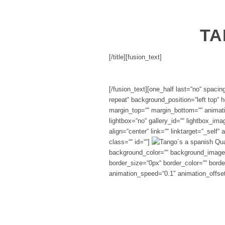
TA
[/title][fusion_text]
[/fusion_text][one_half last=“no“ spac
repeat“ background_position=“left top“ h
margin_top=““ margin_bottom=““ animati
lightbox=“no“ gallery_id=““ lightbox_im
align=“center“ link=““ linktarget=“_sel
class=““ id=““]
background_color=““ background_image=“
border_size=“0px“ border_color=““ borde
animation_speed=“0.1″ animation_offset=